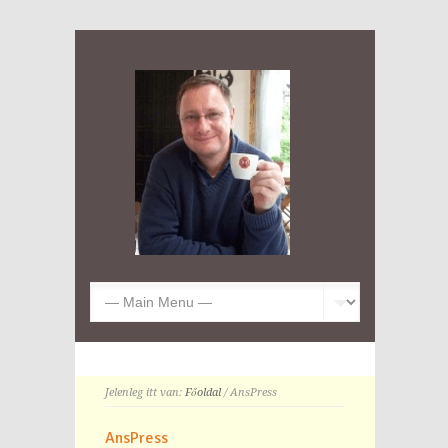
Jelenleg itt van:
Főoldal
/ AnsPress
AnsPress